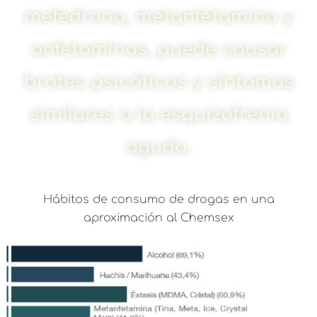
mefedrona, metanfetamina y
anfetaminas, puede causar
brotes psicóticos y síntomas
similares a la esquizofrenia
aguda.
Hábitos de consumo de drogas en una
aproximación al Chemsex