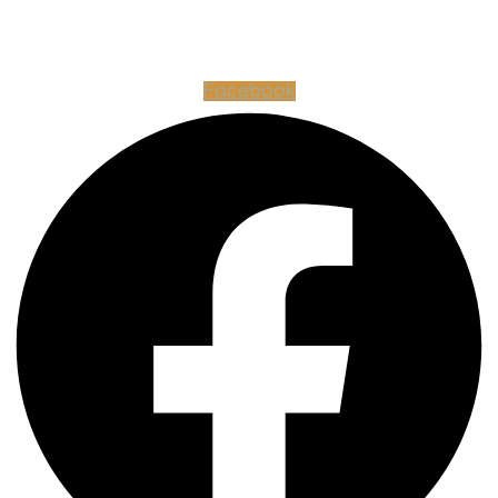
consulta@mettaalpha.com
Facebook