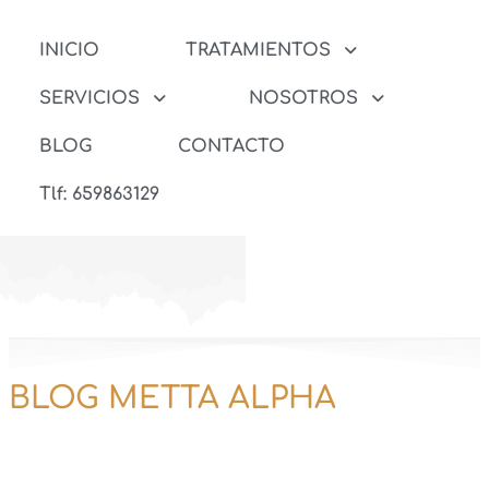
INICIO
TRATAMIENTOS
SERVICIOS
NOSOTROS
BLOG
CONTACTO
Tlf: 659863129
BLOG METTA ALPHA
CENTRO SANITARIO DE