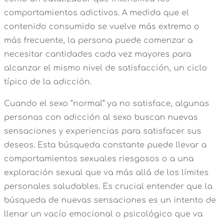
comportamientos adictivos. A medida que el
contenido consumido se vuelve más extremo o
más frecuente, la persona puede comenzar a
necesitar cantidades cada vez mayores para
alcanzar el mismo nivel de satisfacción, un ciclo
típico de la adicción.
Cuando el sexo “normal” ya no satisface, algunas
personas con adicción al sexo buscan nuevas
sensaciones y experiencias para satisfacer sus
deseos. Esta búsqueda constante puede llevar a
comportamientos sexuales riesgosos o a una
exploración sexual que va más allá de los límites
personales saludables. Es crucial entender que la
búsqueda de nuevas sensaciones es un intento de
llenar un vacío emocional o psicológico que va